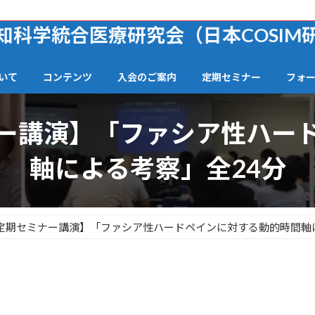
知科学統合医療研究会（日本COSIM
いて
コンテンツ
入会のご案内
定期セミナー
フォ
ー講演】「ファシア性ハー
軸による考察」全24分
定期セミナー講演】「ファシア性ハードペインに対する動的時間軸