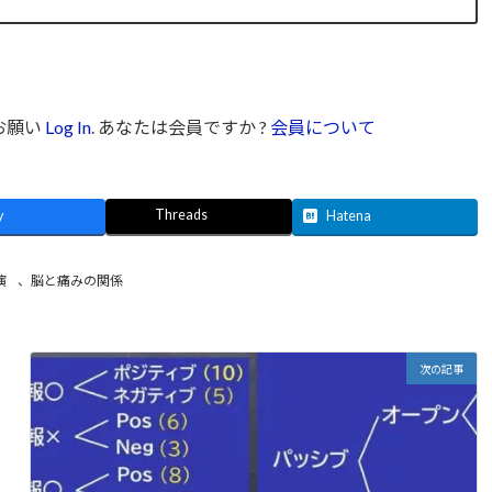
お願い
Log In
. あなたは会員ですか ?
会員について
Threads
y
Hatena
演
、
脳と痛みの関係
次の記事