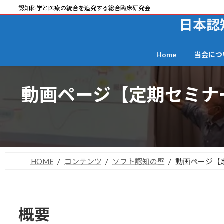
コ
ナ
認知科学と医療の統合を追究する総合臨床研究会
ン
ビ
日本認
テ
ゲ
ン
ー
Home
当会につ
ツ
シ
へ
ョ
ス
ン
動画ページ【定期セミナ
キ
に
ッ
移
プ
動
HOME
コンテンツ
ソフト認知の壁
動画ページ【
概要