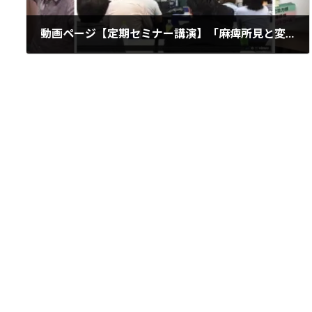
動画ページ【定期セミナー講演】「麻痺所見と変換症の関係性～整形と精神医学の統合に向けて～」①～③ 全60分
2022年3月3日