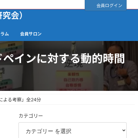
会員ログイン
研究会）
ーラム
会員サロン
ドペインに対する動的時間
による考察」全24分
カテゴリー