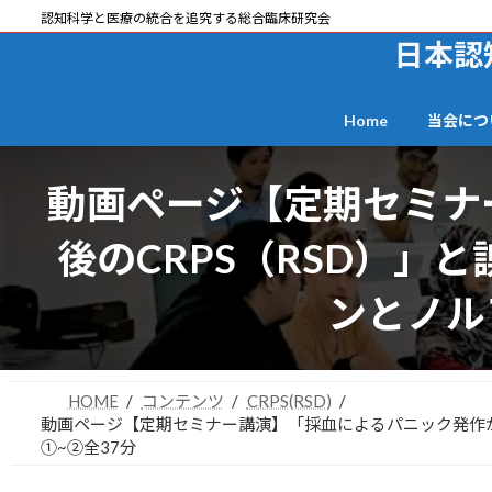
コ
ナ
認知科学と医療の統合を追究する総合臨床研究会
ン
ビ
日本認
テ
ゲ
ン
ー
Home
当会につ
ツ
シ
へ
ョ
ス
ン
動画ページ【定期セミナ
キ
に
ッ
移
後のCRPS（RSD）
プ
動
ンとノル
HOME
コンテンツ
CRPS(RSD)
動画ページ【定期セミナー講演】「採血によるパニック発作が
①~②全37分