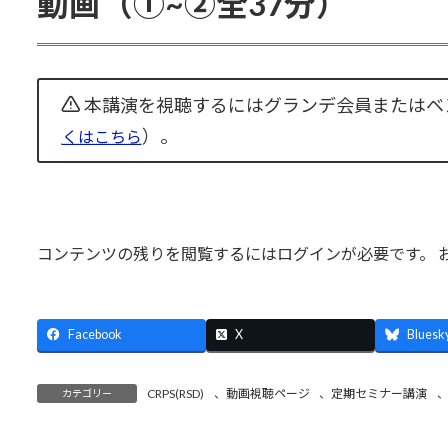
動画（①~②全37分）
本講演を視聴するにはグランデ会員またはベ
）。
くはこちら
コンテンツの残りを閲覧するにはログインが必要です。 
Facebook
X
Bluesk
CRPS(RSD)
、
動画視聴ページ
、
定期セミナー講演
カテゴリー