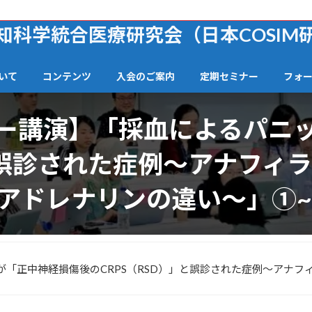
知科学統合医療研究会（日本COSIM
いて
コンテンツ
入会のご案内
定期セミナー
フォ
ー講演】「採血によるパニ
」と誤診された症例〜アナフィ
アドレナリンの違い～」①~
「正中神経損傷後のCRPS（RSD）」と誤診された症例〜アナ