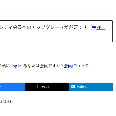
ンティ会員へのアップグレードが必要です（
➡
詳し
お願い
Log In
. あなたは会員ですか ?
会員について
Threads
y
Hatena
、
心理機制