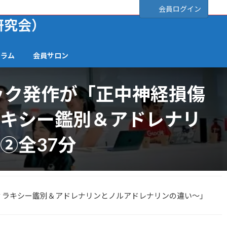
会員ログイン
研究会）
ーラム
会員サロン
ック発作が「正中神経損傷
ラキシー鑑別＆アドレナリ
②全37分
フィラキシー鑑別＆アドレナリンとノルアドレナリンの違い～」