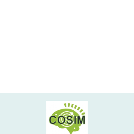
非侵襲的介入&安全性の追求 (2)
高齢者ケア (6)
一般向けサイト
日本認知科学統合医療
（COSIM）研究会